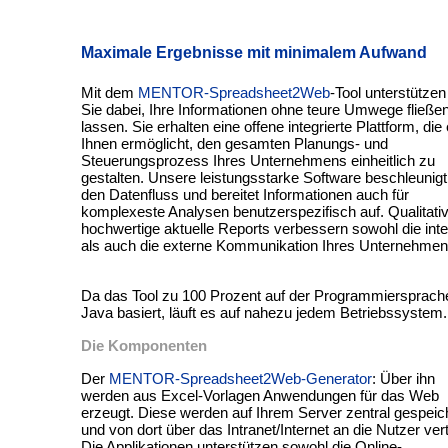
Maximale Ergebnisse mit minimalem Aufwand
Mit dem
MENTOR-Spreadsheet2Web
-Tool unterstützen
Sie dabei, Ihre Informationen ohne teure Umwege fließe
lassen. Sie erhalten eine offene integrierte Plattform, die
Ihnen ermöglicht, den gesamten Planungs- und
Steuerungsprozess Ihres Unternehmens einheitlich zu
gestalten. Unsere leistungsstarke Software beschleunigt
den Datenfluss und bereitet Informationen auch für
komplexeste Analysen benutzerspezifisch auf. Qualitati
hochwertige aktuelle Reports verbessern sowohl die int
als auch die externe Kommunikation Ihres Unternehmen
Da das Tool zu 100 Prozent auf der Programmiersprach
Java basiert, läuft es auf nahezu jedem Betriebssystem.
Die Komponenten
Der
MENTOR-Spreadsheet2Web-Generator
: Über ihn
werden aus Excel-Vorlagen Anwendungen für das Web
erzeugt. Diese werden auf Ihrem Server zentral gespeic
und von dort über das Intranet/Internet an die Nutzer verte
Die Applikationen unterstützen sowohl die Online-